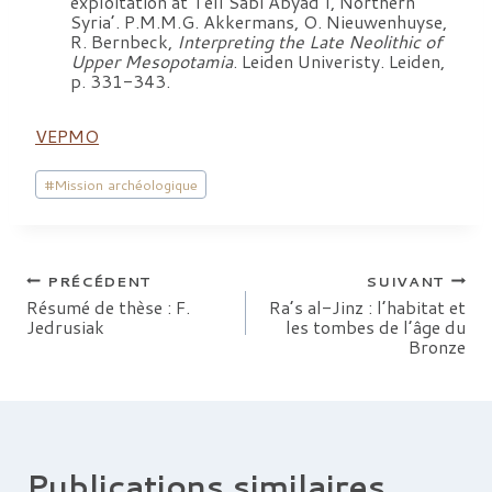
exploitation at Tell Sabi Abyad I, Northern
Syria’. P.M.M.G. Akkermans, O. Nieuwenhuyse,
R. Bernbeck,
Interpreting the Late Neolithic of
Upper Mesopotamia
. Leiden Univeristy. Leiden,
p. 331-343.
VEPMO
Étiquettes
#
Mission archéologique
de
la
publication :
Navigation
PRÉCÉDENT
SUIVANT
Résumé de thèse : F.
Ra’s al-Jinz : l’habitat et
Jedrusiak
les tombes de l’âge du
de
Bronze
l’article
Publications similaires