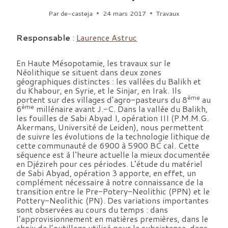
Par
de-casteja
24 mars 2017
Travaux
Responsable
:
Laurence Astruc
En Haute Mésopotamie, les travaux sur le
Néolithique se situent dans deux zones
géographiques distinctes : les vallées du Balikh et
du Khabour, en Syrie, et le Sinjar, en Irak. Ils
ème
portent sur des villages d’agro-pasteurs du 8
au
ème
6
millénaire avant J.-C. Dans la vallée du Balikh,
les fouilles de Sabi Abyad I, opération III (P.M.M.G.
Akermans, Université de Leiden), nous permettent
de suivre les évolutions de la technologie lithique de
cette communauté de 6900 à 5900 BC cal. Cette
séquence est à l‘heure actuelle la mieux documentée
en Djézireh pour ces périodes. L‘étude du matériel
de Sabi Abyad, opération 3 apporte, en effet, un
complément nécessaire à notre connaissance de la
transition entre le Pre-Potery-Neolithic (PPN) et le
Pottery-Neolithic (PN). Des variations importantes
sont observées au cours du temps : dans
l’approvisionnement en matières premières, dans le
choix de l’outillage utilisé pour la subsistance, dans