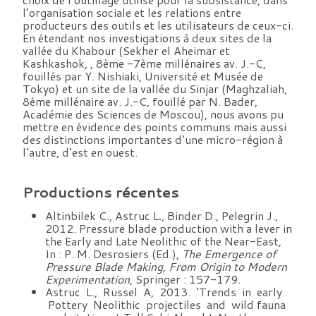
l’organisation sociale et les relations entre
producteurs des outils et les utilisateurs de ceux-ci.
En étendant nos investigations à deux sites de la
vallée du Khabour (Sekher el Aheimar et
Kashkashok, , 8ème -7ème millénaires av. J.-C,
fouillés par Y. Nishiaki, Université et Musée de
Tokyo) et un site de la vallée du Sinjar (Maghzaliah,
8ème millénaire av. J.-C, fouillé par N. Bader,
Académie des Sciences de Moscou), nous avons pu
mettre en évidence des points communs mais aussi
des distinctions importantes d‘une micro-région à
l‘autre, d‘est en ouest.
Productions récentes
Altinbilek C., Astruc L
.
, Binder D., Pelegrin J.,
2012. Pressure blade production with a lever in
the Early and Late Neolithic of the Near-East,
In : P. M. Desrosiers (Ed.),
The Emergence of
Pressure Blade Making, From Origin to Modern
Experimentation
, Springer : 157-179.
Astruc L., Russel A, 2013. ‘Trends in early
Pottery Neolithic projectiles and wild fauna