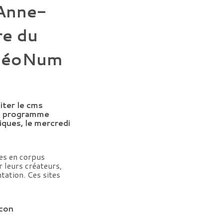
 Anne-
re du
chéoNum
iter le cms
du programme
ques, le mercredi
es en corpus
r leurs créateurs,
tation. Ces sites
con