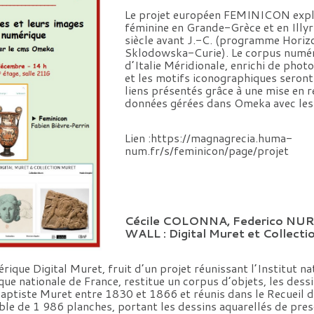
Le projet européen FEMINICON explo
féminine en Grande-Grèce et en Illyri
siècle avant J.-C. (programme Hori
Sklodowska-Curie). Le corpus numér
d’Italie Méridionale, enrichi de phot
et les motifs iconographiques seront
liens présentés grâce à une mise en r
données gérées dans Omeka avec les l
Lien :https://magnagrecia.huma-
num.fr/s/feminicon/page/projet
Cécile COLONNA, Federico NUR
WALL : Digital Muret et Collecti
rique Digital Muret, fruit d’un projet réunissant l’Institut na
hèque nationale de France, restitue un corpus d’objets, les dess
Baptiste Muret entre 1830 et 1866 et réunis dans le Recueil
ble de 1 986 planches, portant les dessins aquarellés de pre