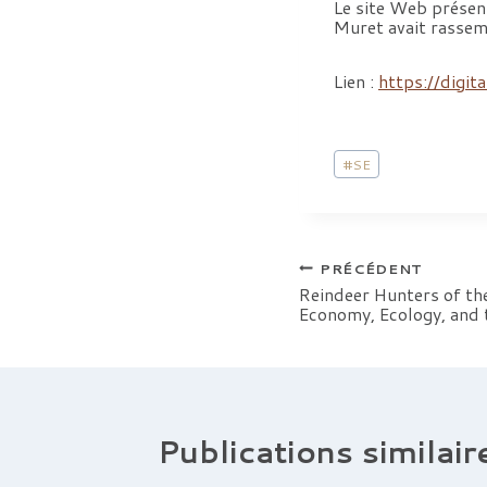
Le site Web présent
Muret avait rassem
Lien :
https://digit
Étiquettes
#
SE
de
la
publication :
Navigation
PRÉCÉDENT
Reindeer Hunters of the
Economy, Ecology, and
de
l’article
Publications similair