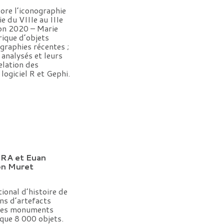
re l’iconographie
e du VIIIe au IIIe
zon 2020 – Marie
ique d’objets
ographies récentes ;
 analysés et leurs
elation des
ogiciel R et Gephi.
RA et Euan
on Muret
tional d’histoire de
ins d’artefacts
 des monuments
sque 8 000 objets.