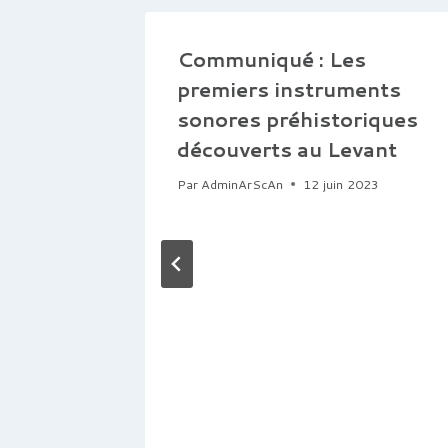
Communiqué : Les
premiers instruments
sonores préhistoriques
découverts au Levant
Par
AdminArScAn
12 juin 2023
raphie
s de
 séance
tobre,
0