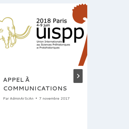
APPEL À
Reinde
COMMUNICATIONS
Ice Age
Econom
Par
AdminArScAn
7 novembre 2017
the An
Cycle
Par
AdminA