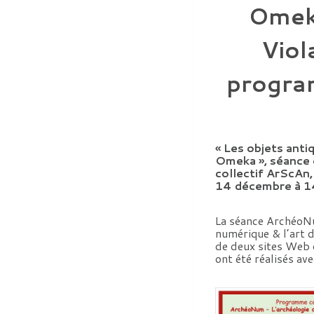
Omeka
Viol
progra
« Les objets anti
Omeka », séance 
collectif ArScAn
14 décembre à 1
La séance ArchéoNu
numérique & l’art d
de deux sites Web d
ont été réalisés av