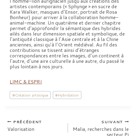
l’homme-lion aurignacien jusqu’aux créations des
artistes contemporains (« Sphynge » en sucre de
Kara Walker, masques d’Ensor, portrait de Rosa
Bonheur) pour arriver à la collaboration homme-
animal-machine. Un quatrième et dernier chapitre
permet d’approfondir la sémantique des hybrides
ailés dans leur dimension spatiale et symbolique, de
l’antiquité classique à l’Asie centrale et à la Chine
anciennes, ainsi qu’à l’Orient médiéval. Au fil des
contributions se tissent ainsi d’étranges
correspondances entre les images, d’un continent à
l’autre, d’une aire culturelle à une autre, du passé le
plus lointain à nos jours.
LIMC & ESPRI
Étiquettes
#
Création artistique
#
Hybridation
de
la
publication :
Navigation
PRÉCÉDENT
SUIVANT
Valorisation
Malia, recherches dans le
secteur Pi