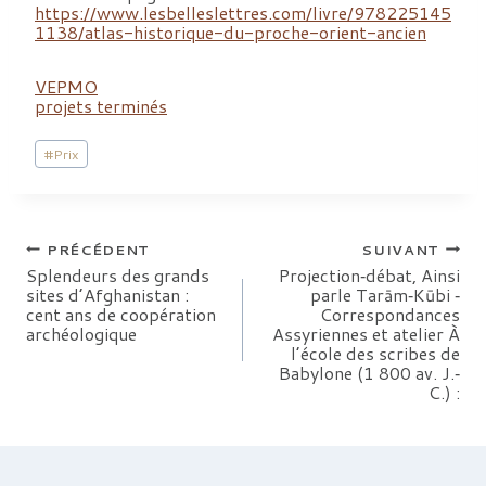
https://www.lesbelleslettres.com/livre/978225145
1138/atlas-historique-du-proche-orient-ancien
VEPMO
projets terminés
Étiquettes
#
Prix
de
la
publication :
Navigation
PRÉCÉDENT
SUIVANT
Splendeurs des grands
Projection‐débat, Ainsi
sites d’Afghanistan :
parle Tarām‐Kūbi ‐
de
cent ans de coopération
Correspondances
archéologique
Assyriennes et atelier À
l’article
l’école des scribes de
Babylone (1 800 av. J.‐
C.) :