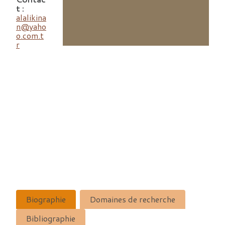
t :
alalikina
n@yaho
o.com.t
r
Biographie
Domaines de recherche
Bibliographie