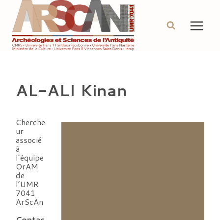
Aller
au
contenu
AL-ALI Kinan
Cherche
ur
associé
à
l’équipe
OrAM
de
l’UMR
7041
ArScAn
Contac