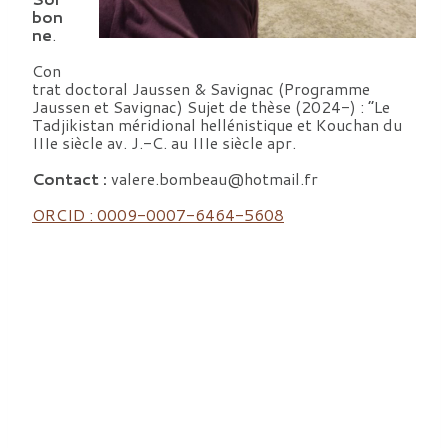
bon
ne
.
Con
trat doctoral Jaussen & Savignac (Programme
Jaussen et Savignac) Sujet de thèse (2024-) : “Le
Tadjikistan méridional hellénistique et Kouchan du
IIIe siècle av. J.-C. au IIIe siècle apr.
Contact :
valere.bombeau@hotmail.fr
ORCID : 0009-0007-6464-5608