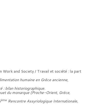
ork and Society / Travail et société : la part
’alimentation humaine en Grèce ancienne
,
té : bilan historiographique.
uet du monarque (Proche-Orient, Grèce,
ème
5
Rencontre Assyriologique Internationale
,