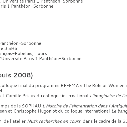
es, Université Paris 1 Panthéon-Sorbonne
Paris 1 Panthéon-Sorbonne
1 Panthéon-Sorbonne
lle 3 SHS
ançois-Rabelais, Tours
’Université Paris 1 Panthéon-Sorbonne
puis 2008)
 colloque final du programme REFEMA « The Role of Women in W
4.
et Camille Prieux du colloque international
L’imaginaire de l
intemps de la SOPHAU
L’histoire de l’alimentation dans l’Antiqui
ean et Christophe Hugoniot du colloque international
Le banq
 de l’atelier
Nuzi: recherches en cours
, dans le cadre de la 5