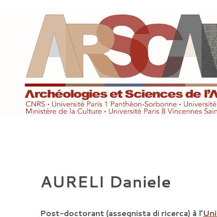
Aller
au
contenu
AURELI Daniele
Post-doctorant (assegnista di ricerca) à l’
Uni