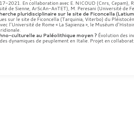
 2017-2021. En collaboration avec E. NICOUD (Cnrs, Cepam),
sité de Sienne, ArScAn-AnTET), M. Peresani (Université de Fe
che pluridisciplinaire sur le site de Ficoncella (Latium, 
ues sur le site de Ficoncella (Tarquinia, Viterbo) du Pléistoc
n avec l’Université de Rome « La Sapienza », le Muséum d’Hist
ridionale.
chno-culturelle au Paléolithique moyen ?
Évolution des in
es dynamiques de peuplement en Italie. Projet en collaborati