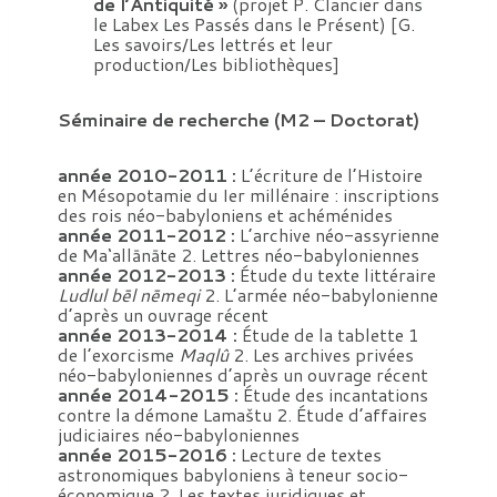
de l’Antiquité »
(projet P. Clancier dans
le Labex Les Passés dans le Présent) [G.
Les savoirs/Les lettrés et leur
production/Les bibliothèques]
Séminaire de recherche (M2 – Doctorat)
année 2010-2011 :
L’écriture de l’Histoire
en Mésopotamie du Ier millénaire : inscriptions
des rois néo-babyloniens et achéménides
année 2011-2012 :
L’archive néo-assyrienne
de Ma‘allānāte 2. Lettres néo-babyloniennes
année 2012-2013 :
Étude du texte littéraire
Ludlul bēl nēmeqi
2. L’armée néo-babylonienne
d’après un ouvrage récent
année 2013-2014 :
Étude de la tablette 1
de l’exorcisme
Maqlû
2. Les archives privées
néo-babyloniennes d’après un ouvrage récent
année 2014-2015 :
Étude des incantations
contre la démone Lamaštu 2. Étude d’affaires
judiciaires néo-babyloniennes
année 2015-2016 :
Lecture de textes
astronomiques babyloniens à teneur socio-
économique 2. Les textes juridiques et