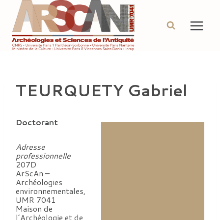
Aller
au
contenu
TEURQUETY Gabriel
Doctorant
Adresse
professionnelle
207D
ArScAn –
Archéologies
environnementales,
UMR 7041
Maison de
l’Archéologie et de