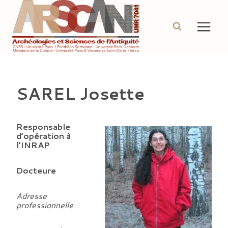
Aller
au
contenu
SAREL Josette
Responsable
d’opération à
l’INRAP
Docteure
Adresse
professionnelle