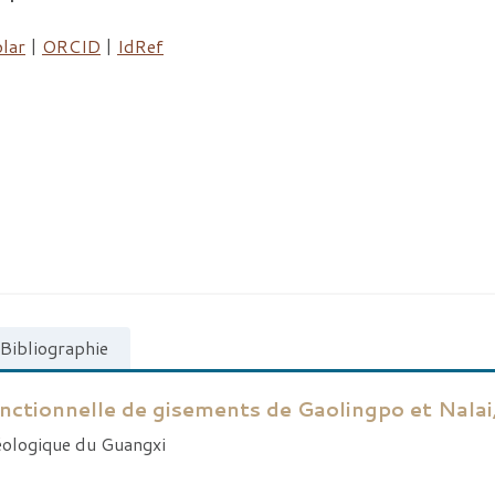
lar
|
ORCID
|
IdRef
Bibliographie
ctionnelle de gisements de Gaolingpo et Nalai,
héologique du Guangxi