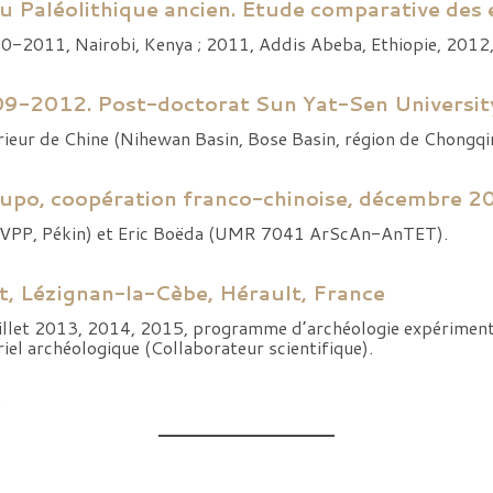
 Paléolithique ancien. Etude comparative des es
10-2011, Nairobi, Kenya ; 2011, Addis Abeba, Ethiopie, 2012, 
009-2012. Post-doctorat Sun Yat-Sen Univers
rieur de Chine (Nihewan Basin, Bose Basin, région de Chongqi
gupo, coopération franco-chinoise, décembre 2
(IVPP, Pékin) et Eric Boëda (UMR 7041 ArScAn-AnTET).
t, Lézignan-la-Cèbe, Hérault, France
Juillet 2013, 2014, 2015, programme d’archéologie expérimen
riel archéologique (Collaborateur scientifique).
e