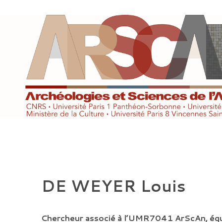
Aller
au
contenu
DE WEYER Louis
Chercheur associé à l’UMR7041 ArScAn, éq