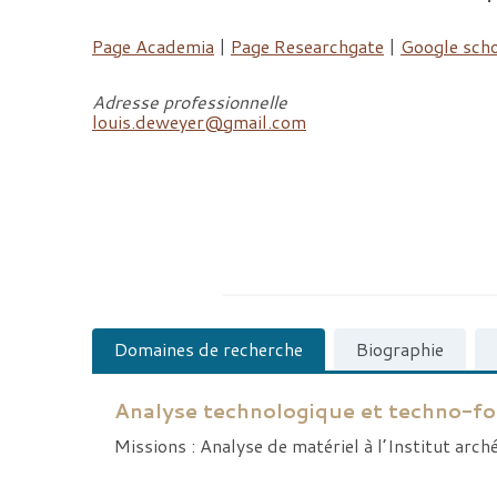
Page Academia
|
Page Researchgate
|
Google scho
Adresse professionnelle
louis.deweyer@gmail.com
Domaines de recherche
Biographie
Analyse technologique et techno-fon
Missions : Analyse de matériel à l’Institut arc