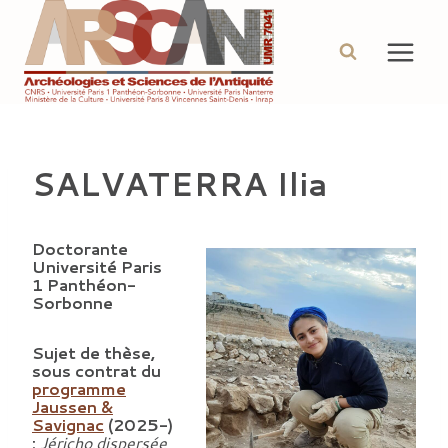
Aller
au
contenu
SALVATERRA Ilia
Doctorante
Université Paris
1 Panthéon-
Sorbonne
Sujet de thèse,
sous contrat du
programme
Jaussen &
Savignac
(2025-)
:
Jéricho dispersée