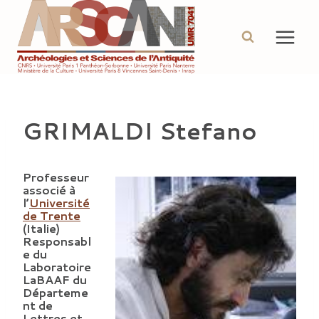
Aller
au
contenu
GRIMALDI Stefano
Professeur
associé à
l’
Université
de Trente
(Italie)
Responsabl
e du
Laboratoire
LaBAAF du
Départeme
nt de
Lettres et