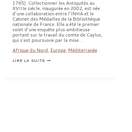
1765). Collectionner les Antiquités au
XVIIIe siècle, inaugurée en 2002, est née
d’une collaboration entre l’INHA et le
Cabinet des Médailles de la Bibliothèque
nationale de France. Elle a été le premier
volet d’une enquête plus ambitieuse
portant sur le travail du comte de Caylus,
qui s’est poursuivie par la mise…
Afrique du Nord
,
Europe
,
Méditerranée
EXPOSITION
LIRE LA SUITE
LE
CONTE
DE
CAYLUS
(1692-
1765)
ET
L’INVENTION
DE
L’ARCHÉOLOGIE