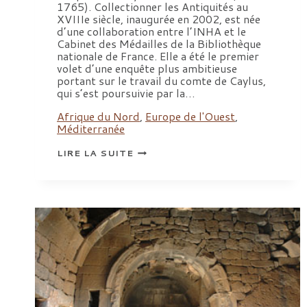
1765). Collectionner les Antiquités au
XVIIIe siècle, inaugurée en 2002, est née
d’une collaboration entre l’INHA et le
Cabinet des Médailles de la Bibliothèque
nationale de France. Elle a été le premier
volet d’une enquête plus ambitieuse
portant sur le travail du comte de Caylus,
qui s’est poursuivie par la…
Afrique du Nord
,
Europe de l'Ouest
,
Méditerranée
EXPOSITION
LIRE LA SUITE
LE
CONTE
DE
CAYLUS
(1692-
1765)
ET
L’INVENTION
DE
L’ARCHÉOLOGIE