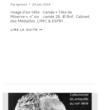
Par
eprioux
28 juin 2016
Image d’en-tête : Camée « Tête de
Minerve », n° inv. : camée.28. © BnF, Cabinet
des Médailles. LIMC & ESPRI
HISTOIRE
LIRE LA SUITE
DES
COLLECTIONS