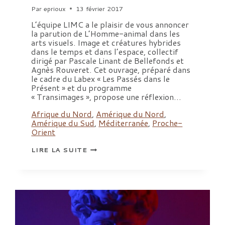
Par
eprioux
13 février 2017
L’équipe LIMC a le plaisir de vous annoncer
la parution de L’Homme-animal dans les
arts visuels. Image et créatures hybrides
dans le temps et dans l’espace, collectif
dirigé par Pascale Linant de Bellefonds et
Agnès Rouveret. Cet ouvrage, préparé dans
le cadre du Labex « Les Passés dans le
Présent » et du programme
« Transimages », propose une réflexion…
Afrique du Nord
,
Amérique du Nord
,
Amérique du Sud
,
Méditerranée
,
Proche-
Orient
L’HOMME-
LIRE LA SUITE
ANIMAL
DANS
LES
ARTS
VISUELS