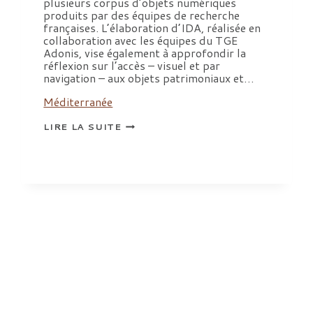
plusieurs corpus d’objets numériques
produits par des équipes de recherche
françaises. L’élaboration d’IDA, réalisée en
collaboration avec les équipes du TGE
Adonis, vise également à approfondir la
réflexion sur l’accès – visuel et par
navigation – aux objets patrimoniaux et…
Méditerranée
IDA
LIRE LA SUITE
:
INTEROPÉRABILITÉ
DES
DOCUMENTS
ANCIENS