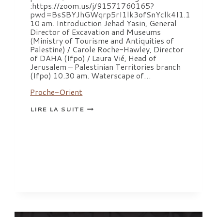
:https://zoom.us/j/91571760165?
pwd=BsSBYJhGWqrp5rI1lk3ofSnYclk4I1.1
10 am. Introduction Jehad Yasin, General
Director of Excavation and Museums
(Ministry of Tourisme and Antiquities of
Palestine) / Carole Roche-Hawley, Director
of DAHA (Ifpo) / Laura Vié, Head of
Jerusalem – Palestinian Territories branch
(Ifpo) 10.30 am. Waterscape of…
Proche-Orient
ARCHAEOLOGY
LIRE LA SUITE
IN
PALESTINE.WORKSHOP
ON
FRANCO-
PALESTINIAN
ARCHAEOLOGY,
JANUARY
16,
2024.
10
AM-
4
PM
(JERUSALEM
TIME)