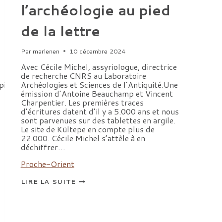
l’archéologie au pied
de la lettre
Par
marlenen
10 décembre 2024
Avec Cécile Michel, assyriologue, directrice
de recherche CNRS au Laboratoire
pienza/l-
Archéologies et Sciences de l’Antiquité.Une
émission d’Antoine Beauchamp et Vincent
Charpentier. Les premières traces
d’écritures datent d’il y a 5.000 ans et nous
sont parvenues sur des tablettes en argile.
Le site de Kültepe en compte plus de
22.000. Cécile Michel s’attèle à en
déchiffrer…
Proche-Orient
FRANCE
LIRE LA SUITE
CULTURE,
L’ENTRETIEN
ARCHÉOLOGIQUE.
COURRIERS
ASSYRIENS :
L’ARCHÉOLOGIE