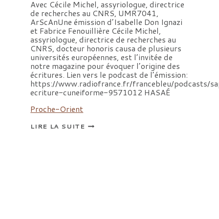
Avec Cécile Michel, assyriologue, directrice
de recherches au CNRS, UMR7041,
ArScAnUne émission d’Isabelle Don Ignazi
et Fabrice Fenouillière Cécile Michel,
assyriologue, directrice de recherches au
CNRS, docteur honoris causa de plusieurs
universités européennes, est l’invitée de
notre magazine pour évoquer l’origine des
écritures. Lien vers le podcast de l’émission:
https://www.radiofrance.fr/francebleu/podcasts/sa
ecriture-cuneiforme-9571012 HASAÉ
Proche-Orient
FRANCE
LIRE LA SUITE
BLEUE,
ÉMISSION
SAPIENZA.
L’ÉCRITURE
CUNÉIFOME.