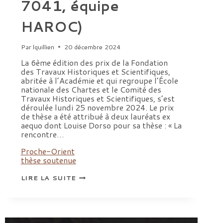
7041, équipe
HAROC)
Par
lquillien
20 décembre 2024
La 6ème édition des prix de la Fondation
des Travaux Historiques et Scientifiques,
abritée à l’Académie et qui regroupe l’École
nationale des Chartes et le Comité des
Travaux Historiques et Scientifiques, s’est
déroulée lundi 25 novembre 2024. Le prix
de thèse a été attribué à deux lauréats ex
aequo dont Louise Dorso pour sa thèse : « La
rencontre…
Proche-Orient
thèse soutenue
PRIX
LIRE LA SUITE
DE
THÈSE
DE
LA
FONDATION
DES