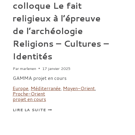
colloque Le fait
religieux à l’épreuve
de l’archéologie
Religions – Cultures –
Identités
Par
marlenen
17 janvier 2025
GAMMA projet en cours
Europe
,
Méditerranée
,
Moyen-Orient
,
Proche-Orient
projet en cours
APPEL
LIRE LA SUITE
À
COMMUNICATIONS:
COLLOQUE
LE
FAIT
RELIGIEUX