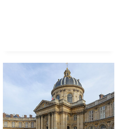
À
L’ÉPREUVE
DE
L’ARCHÉOLOGIE
RELIGIONS
–
CULTURES
–
IDENTITÉS