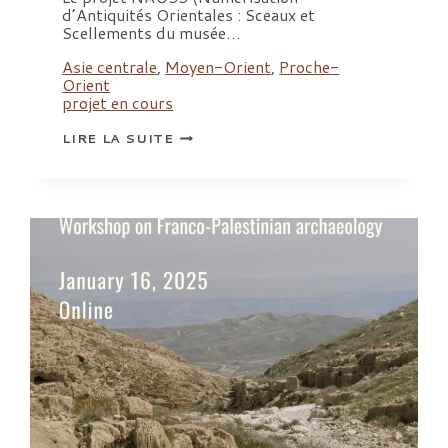
d’Antiquités Orientales : Sceaux et
Scellements du musée…
Asie centrale
,
Moyen-Orient
,
Proche-
Orient
projet en cours
LE
LIRE LA SUITE
PROJET
NAOSS:
NUMÉRISATION
D’ANTIQUITÉS
ORIENTALES
:
SCEAUX
ET
SCELLEMENTS
DU
MUSÉE
DU
LOUVRE
SOUTENU
PAR
LE
DIM-
PAMIR