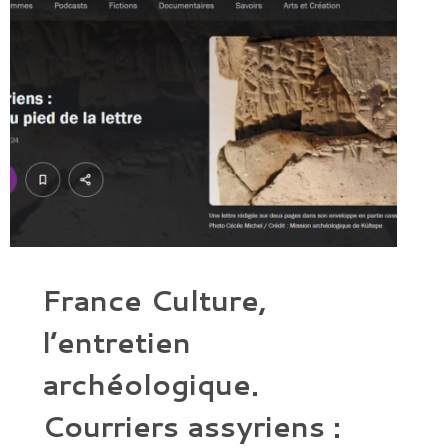
TRAVAUX
HISTORIQUES
ET
SCIENTIFIQUES,
ACADÉMIE
DES
SCIENCES
MORALES
ET
POLITIQUES
2024
ATTRIBUÉ
À
LOUISE
DORSO
(ARSCAN,
UMR
7041,
ÉQUIPE
HAROC)
France Culture,
l’entretien
archéologique.
Courriers assyriens :