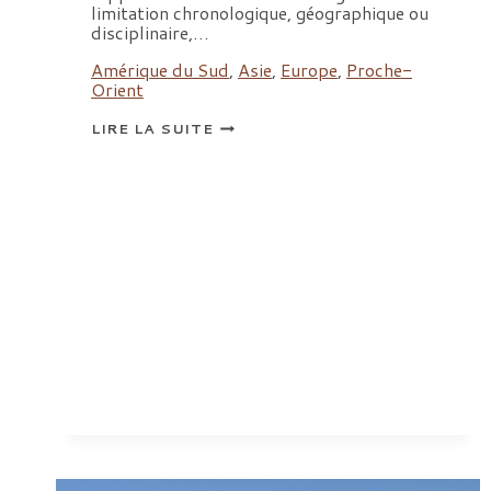
limitation chronologique, géographique ou
disciplinaire,…
Amérique du Sud
,
Asie
,
Europe
,
Proche-
Orient
ROUGE
LIRE LA SUITE
–
COULEURS
ET
RELIGIONS.
JOURNÉE
D’ÉTUDE,
SAMEDI
18
JANVIER
2025