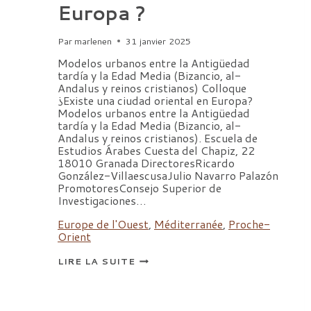
Europa ?
Par
marlenen
31 janvier 2025
Modelos urbanos entre la Antigüedad
tardía y la Edad Media (Bizancio, al-
Andalus y reinos cristianos) Colloque
¿Existe una ciudad oriental en Europa?
Modelos urbanos entre la Antigüedad
tardía y la Edad Media (Bizancio, al-
Andalus y reinos cristianos). Escuela de
Estudios Árabes Cuesta del Chapiz, 22
18010 Granada DirectoresRicardo
González-VillaescusaJulio Navarro Palazón
PromotoresConsejo Superior de
Investigaciones…
Europe de l'Ouest
,
Méditerranée
,
Proche-
Orient
COLLOQUE
LIRE LA SUITE
EXISTE
UNA
CIUDAD
ORIENTAL
EN