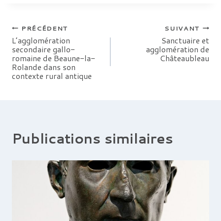
Navigation
PRÉCÉDENT
SUIVANT
L’agglomération
Sanctuaire et
secondaire gallo-
agglomération de
de
romaine de Beaune-la-
Châteaubleau
Rolande dans son
l’article
contexte rural antique
Publications similaires