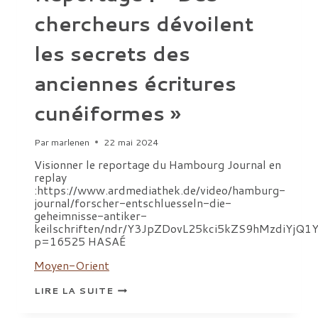
chercheurs dévoilent
les secrets des
anciennes écritures
cunéiformes »
Par
marlenen
22 mai 2024
Visionner le reportage du Hambourg Journal en
replay
:https://www.ardmediathek.de/video/hamburg-
journal/forscher-entschluesseln-die-
geheimnisse-antiker-
keilschriften/ndr/Y3JpZDovL25kci5kZS9hMzdiYjQ
p=16525 HASAÉ
Moyen-Orient
REPORTAGE
LIRE LA SUITE
:
« DES
CHERCHEURS