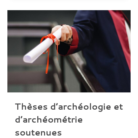
DÉVOILENT
LES
SECRETS
DES
ANCIENNES
ÉCRITURES
CUNÉIFORMES »
Thèses d’archéologie et
d’archéométrie
soutenues