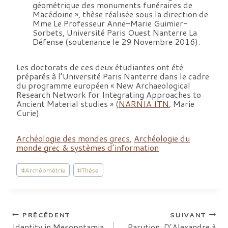
géométrique des monuments funéraires de
Macédoine », thèse réalisée sous la direction de
Mme Le Professeur Anne-Marie Guimier-
Sorbets, Université Paris Ouest Nanterre La
Défense (soutenance le 29 Novembre 2016).
Les doctorats de ces deux étudiantes ont été
préparés à l’Université Paris Nanterre dans le cadre
du programme européen « New Archaeological
Research Network for Integrating Approaches to
Ancient Material studies » (
NARNIA ITN
, Marie
Curie)
Archéologie des mondes grecs
,
Archéologie du
monde grec & systèmes d’information
Étiquettes
#
Archéométrie
#
Thèse
de
la
publication :
Navigation
PRÉCÉDENT
SUIVANT
Identity in Mesopotamia,
Parution: D’Alexandre à