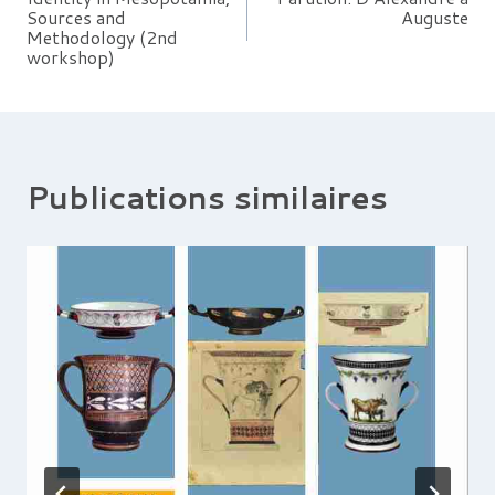
Sources and
Auguste
de
Methodology (2nd
workshop)
l’article
Publications similaires