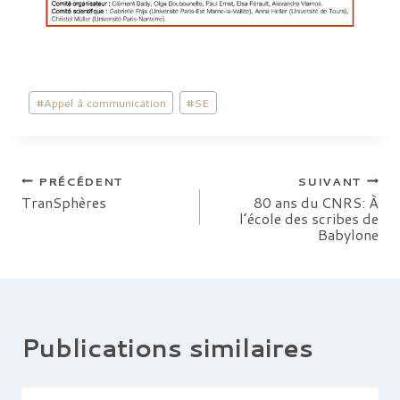
Étiquettes
#
Appel à communication
#
SE
de
la
publication :
Navigation
PRÉCÉDENT
SUIVANT
TranSphères
80 ans du CNRS: À
l’école des scribes de
de
Babylone
l’article
Publications similaires