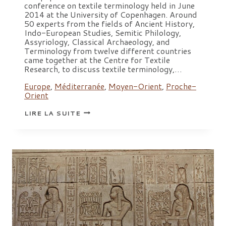
conference on textile terminology held in June
2014 at the University of Copenhagen. Around
50 experts from the fields of Ancient History,
Indo-European Studies, Semitic Philology,
Assyriology, Classical Archaeology, and
Terminology from twelve different countries
came together at the Centre for Textile
Research, to discuss textile terminology,…
Europe
,
Méditerranée
,
Moyen-Orient
,
Proche-
Orient
TEXTILE
LIRE LA SUITE
TERMINOLOGIES
FROM
THE
ORIENT
TO
THE
MEDITERRANEAN
AND
EUROPE,
1000
BC
TO
1000
AD