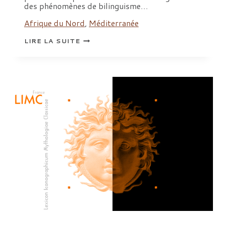
des phénomènes de bilinguisme…
Afrique du Nord
,
Méditerranée
PHÉNOMÈNES
LIRE LA SUITE
DE
BILINGUISME,
ENTRE
TEXTES
ET
IMAGES