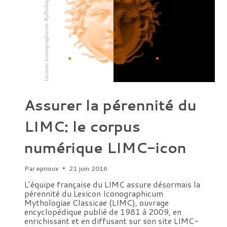
L’HEURE
DU
NUMÉRIQUE
:
L’ÉVOLUTION
DE
LA
RECHERCHE
D’INFORMATION
ET
DE
LA
PUBLICATION
DE
Assurer la pérennité du
1955
À
NOS
LIMC: le corpus
JOURS »
numérique LIMC-icon
Par
eprioux
21 juin 2016
L’équipe française du LIMC assure désormais la
pérennité du Lexicon Iconographicum
Mythologiae Classicae (LIMC), ouvrage
encyclopédique publié de 1981 à 2009, en
enrichissant et en diffusant sur son site LIMC-