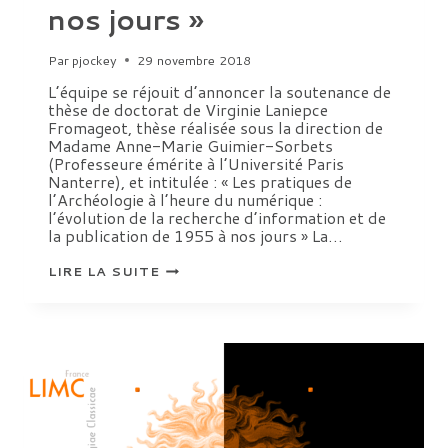
nos jours »
Par
pjockey
29 novembre 2018
L’équipe se réjouit d’annoncer la soutenance de
thèse de doctorat de Virginie Laniepce
Fromageot, thèse réalisée sous la direction de
Madame Anne-Marie Guimier-Sorbets
(Professeure émérite à l’Université Paris
Nanterre), et intitulée : « Les pratiques de
l’Archéologie à l’heure du numérique :
l’évolution de la recherche d’information et de
la publication de 1955 à nos jours » La…
SOUTENANCE
LIRE LA SUITE
DE
THÈSE
DE
VIRGINIE
LANIEPCE
FROMAGEOT
–
« LES
PRATIQUES
DE
L’ARCHÉOLOGIE
À