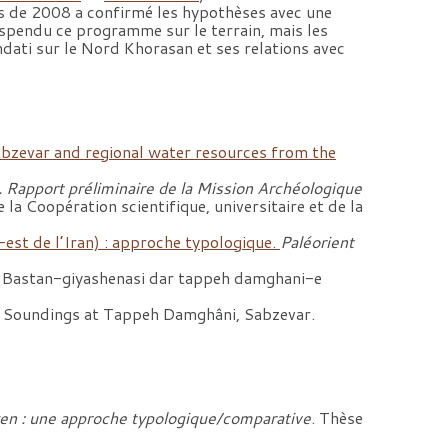
es de 2008 a confirmé les hypothèses avec une
uspendu ce programme sur le terrain, mais les
hdati sur le Nord Khorasan et ses relations avec
bzevar and regional water resources from the
. Rapport préliminaire de la Mission Archéologique
 la Coopération scientifique, universitaire et de la
est de l’Iran) : approche typologique.
Paléorient
Bastan-giyashenasi dar tappeh damghani-e
e Soundings at Tappeh Damghâni, Sabzevar.
oyen : une approche typologique/comparative
. Thèse