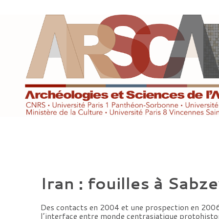
Aller
au
contenu
Iran : fouilles à Sabz
Des contacts en 2004 et une prospection en 2006 
l’interface entre monde centrasiatique protohist