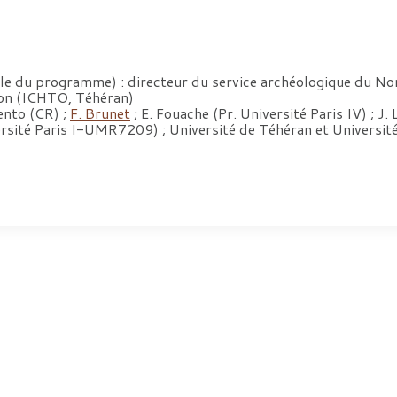
e du programme) : directeur du service archéologique du N
ion (ICHTO, Téhéran)
ento (CR) ;
F. Brunet
; E. Fouache (Pr. Université Paris IV) ; J
é Paris I-UMR7209) ; Université de Téhéran et Université