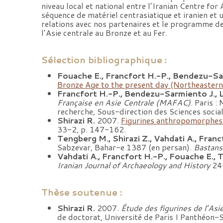
niveau local et national entre l’Iranian Centre for
séquence de matériel centrasiatique et iranien et
relations avec nos partenaires et le programme de 
l’Asie centrale au Bronze et au Fer.
Sélection bibliographique :
Fouache E., Francfort H.-P., Bendezu-Sarmi
Bronze Age to the present day (Northeastern
Francfort H.-P., Bendezu-Sarmiento J., Lh
Française en Asie Centrale (MAFAC)
. Paris :
recherche, Sous-direction des Sciences social
Shirazi R.
2007.
Figurines anthropomorphes d
33-2, p. 147-162.
Tengberg M., Shirazi Z., Vahdati A., Franc
Sabzevar, Bahar-e 1387 (en persan).
Bastans
Vahdati A., Francfort H.-P., Fouache E.,
Iranian Journal of Archaeology and History
24-
Thèse soutenue :
Shirazi R.
2007.
Étude des figurines de l’Asi
de doctorat, Université de Paris I Panthéon-S