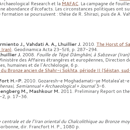
 Archaeological Research et la
MAFAC
. La campagne de fouill
 une abondance d’écofacts. Les circonstances politiques ont s
formation se poursuivent : thèse de R. Shirazi, puis de A. Va
ento J., Vahdati A. A., Lhuillier J.
2010.
The Horst of Sa
 Iran)
. Geodinamica Acta 23-5/6, p. 287-294.
uillier J.
2008.
Fouille de Tépé Dâmghâni, à Sabzevar (Iran)
 Ministère des Affaires étrangères et européennes, Direction de
es, humaines et de l’Archéologie, 6 p.
u Bronze ancien de Shahr-i Sokhta, période II (Séistan, sud-
fort H.-P.
2010. Gozaresh-e Moghadamati-ye Motalea’at-e 
henasi, Semiannual « Archaeological » Journal
3-6.
 Tengberg M., Mashkour M.
2011. Preliminary Report on th
2, p. 17-36.
e centrale et de l’Iran oriental du Chalcolithique au Bronze m
orbonne, dir. Francfort H. P., 1080 p.