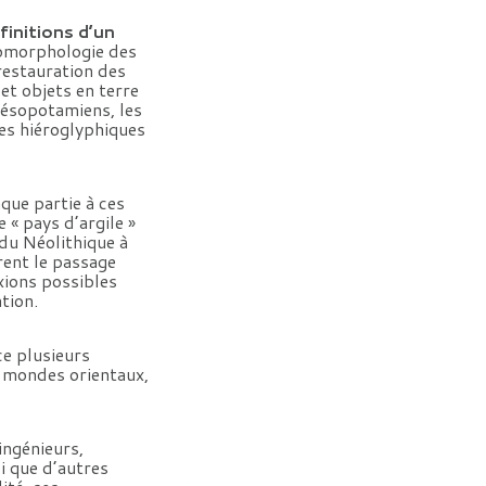
finitions d’un
éomorphologie des
 restauration des
et objets en terre
 mésopotamiens, les
tes hiéroglyphiques
aque partie à ces
e « pays d’argile »
 du Néolithique à
trent le passage
exions possibles
tion.
ce plusieurs
s mondes orientaux,
ingénieurs,
i que d’autres