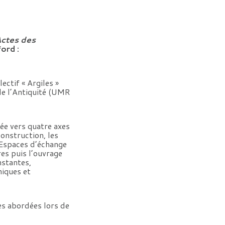
Actes des
ord :
ctif « Argiles »
de l’Antiquité (UMR
ée vers quatre axes
onstruction, les
. Espaces d’échange
res puis l’ouvrage
nstantes,
niques et
es abordées lors de