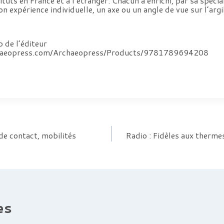
ituts en France et à l’étranger. Chacun a enrichi, par sa spécial
n expérience individuelle, un axe ou un angle de vue sur l’argil
b de l’éditeur
chaeopress.com/Archaeopress/Products/9781789694208
 de contact, mobilités
Radio : Fidèles aux therme
es