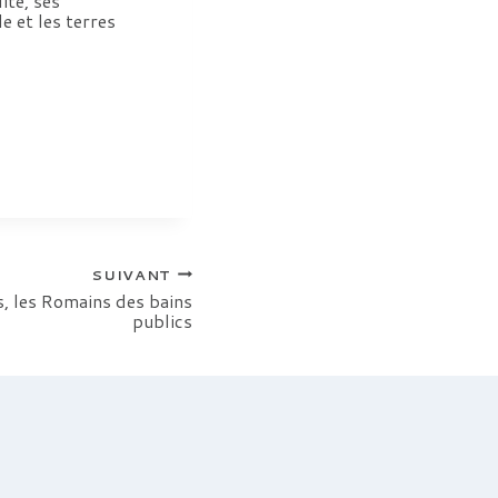
ité, ses
e et les terres
SUIVANT
s, les Romains des bains
publics