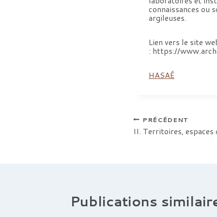
laboratoires et inst
connaissances ou so
argileuses.
Lien vers le site we
: https://www.ar
HASAÉ
Navigation
PRÉCÉDENT
II. Territoires, espaces
de
l’article
Publications similair