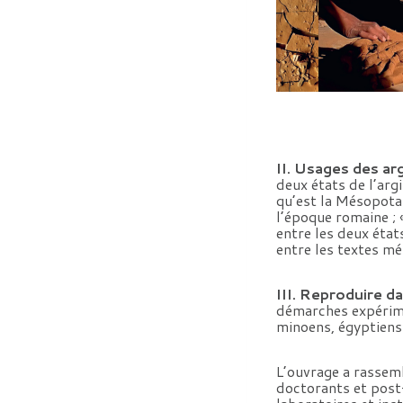
II. Usages des arg
deux états de l’argi
qu’est la Mésopotam
l’époque romaine ; «
entre les deux état
entre les textes mé
III. Reproduire da
démarches expérime
minoens, égyptiens
L’ouvrage a rassemb
doctorants et post-