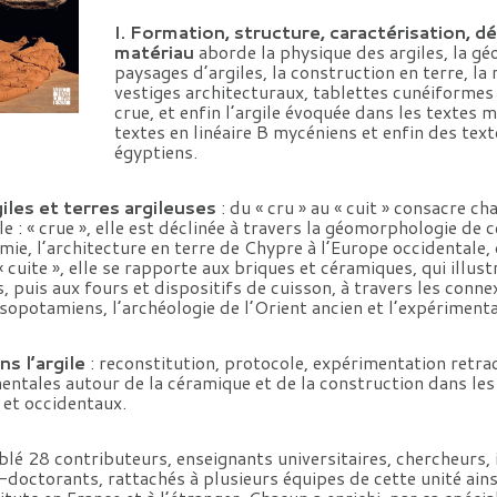
I. Formation, structure, caractérisation, dé
matériau
aborde la physique des argiles, la g
paysages d’argiles, la construction en terre, la
vestiges architecturaux, tablettes cunéiformes 
crue, et enfin l’argile évoquée dans les textes
textes en linéaire B mycéniens et enfin des tex
égyptiens.
iles et terres argileuses
: du « cru » au « cuit » consacre ch
le : « crue », elle est déclinée à travers la géomorphologie de c
ie, l’architecture en terre de Chypre à l’Europe occidentale,
 cuite », elle se rapporte aux briques et céramiques, qui illus
s, puis aux fours et dispositifs de cuisson, à travers les conn
sopotamiens, l’archéologie de l’Orient ancien et l’expérimenta
ns l’argile
: reconstitution, protocole, expérimentation retra
ntales autour de la céramique et de la construction dans le
 et occidentaux.
lé 28 contributeurs, enseignants universitaires, chercheurs, 
doctorants, rattachés à plusieurs équipes de cette unité ains