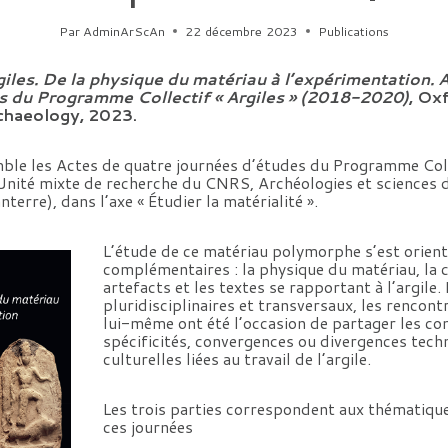
Par
AdminArScAn
22 décembre 2023
Publications
giles. De la physique du matériau à l’expérimentation. 
s du Programme Collectif « Argiles » (2018-2020)
, Oxf
chaeology, 2023.
ble les Actes de quatre journées d’études du Programme Colle
nité mixte de recherche du CNRS, Archéologies et sciences 
erre), dans l’axe « Étudier la matérialité ».
L’étude de ce matériau polymorphe s’est orient
complémentaires : la physique du matériau, la c
artefacts et les textes se rapportant à l’argile
pluridisciplinaires et transversaux, les rencont
lui-même ont été l’occasion de partager les co
spécificités, convergences ou divergences tech
culturelles liées au travail de l’argile.
Les trois parties correspondent aux thématiqu
ces journées