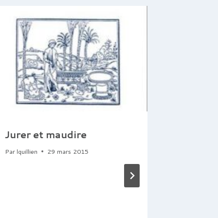
Jurer et maudire
Paruti
compar
Par
lquillien
29 mars 2015
l’arché
en Eur
ans de
La Vale