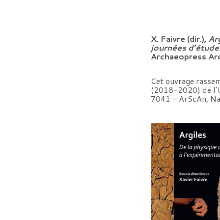
X. Faivre (dir.),
Ar
journées d’étude
Archaeopress Ar
Cet ouvrage rassem
(2018-2020) de l’U
7041 – ArScAn, Nant