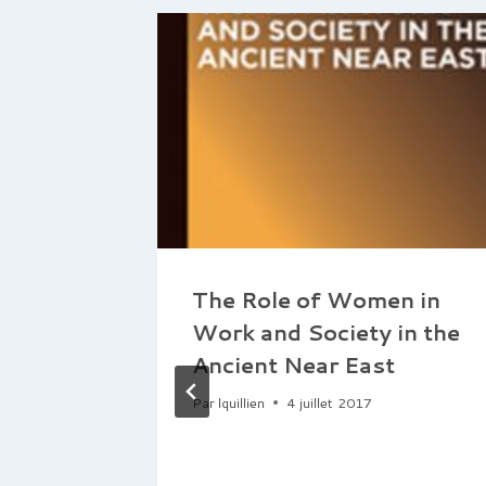
The Role of Women in
ire (40
Work and Society in the
nt
Ancient Near East
phie A.
Par
lquillien
4 juillet 2017