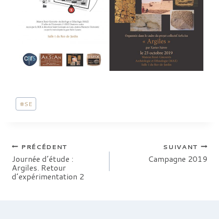
Étiquettes
#
SE
de
la
publication :
Navigation
PRÉCÉDENT
SUIVANT
Journée d’étude :
Campagne 2019
Argiles. Retour
de
d’expérimentation 2
l’article