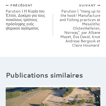
Navigation
PRÉCÉDENT
SUIVANT
Parution | Η Κυρία του
Parution | “Hang up to
Έλτσε, Δοκίμιο για τους
the hook! Manufacture
de
ποικίλους τρόπους
and fishing practices at
πρόσληψης ενός
Mesolithic
l’article
ιβηρικού αγάλματος
Olsteinhelleren,
Norway”, par Albane
Mazet, Éva David, Knut
Andreas Bergsvik et
Claire Houmard
Publications similaires