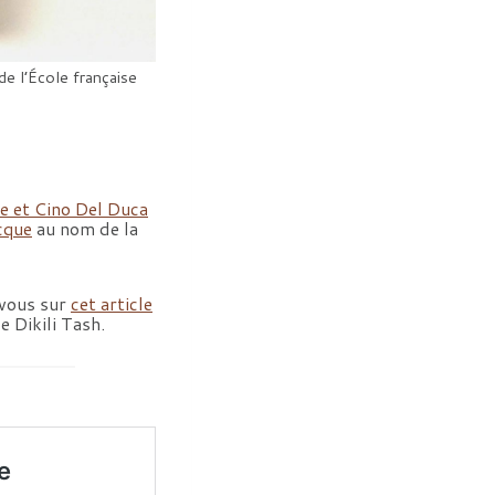
e l’École française
e et Cino Del Duca
cque
au nom de la
-vous sur
cet article
e Dikili Tash.