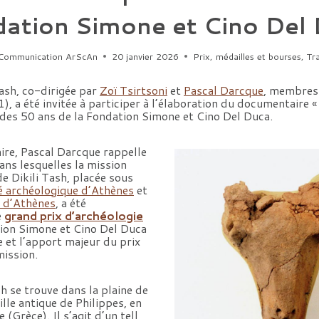
ation Simone et Cino Del
Communication ArScAn
20 janvier 2026
Prix, médailles et bourses
,
Tr
Tash, co-dirigée par
Zoï Tsirtsoni
et
Pascal Darcque
, membres
 a été invitée à participer à l’élaboration du documentaire 
n des 50 ans de la Fondation Simone et Cino Del Duca.
re, Pascal Darcque rappelle
ans lesquelles la mission
e Dikili Tash, placée sous
é archéologique d’Athènes
et
e d’Athènes
, a été
e
grand prix d’archéologie
ion Simone et Cino Del Duca
e et l’apport majeur du prix
mission.
sh se trouve dans la plaine de
ille antique de Philippes, en
(Grèce). Il s’agit d’un tell