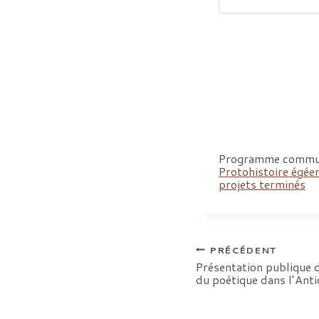
Programme commu
Protohistoire égée
projets terminés
Navigation
PRÉCÉDENT
Présentation publique d
du poétique dans l’Anti
de
l’article