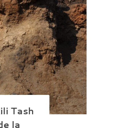
li Tash
de la