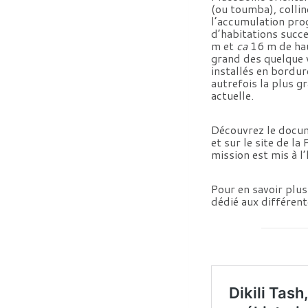
(ou toumba), collin
l’accumulation pro
d’habitations succ
m et
ca
16 m de haut
grand des quelque v
installés en bordur
autrefois la plus gr
actuelle.
Découvrez le docume
et sur le site de l
mission est mis à l
Pour en savoir plus
dédié aux différent