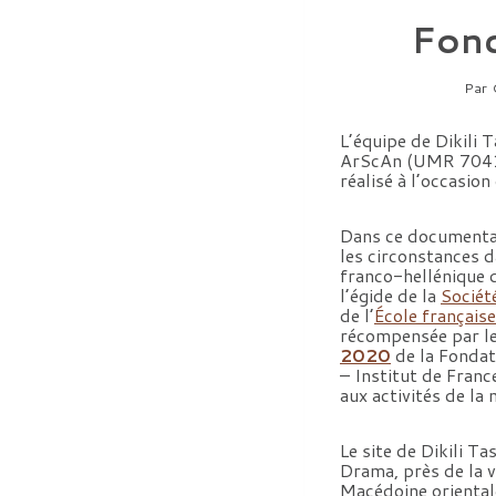
Fond
Par
L’équipe de Dikili 
ArScAn (UMR 7041),
réalisé à l’occasio
Dans ce documentai
les circonstances d
franco-hellénique d
l’égide de la
Sociét
de l’
École français
récompensée par l
2020
de la Fondat
– Institut de Franc
aux activités de la 
Le site de Dikili Ta
Drama, près de la v
Macédoine orientale 