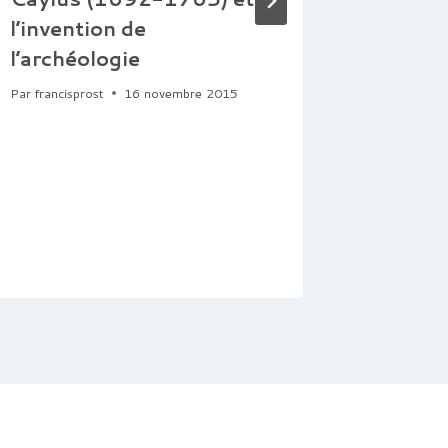
l’invention de
Pérou e
l’archéologie
regard
Par
francisprost
16 novembre 2015
Par
Commun
25 février 