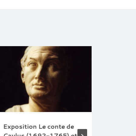
Exposition Le conte de
Paruti
Caylus (1692-1765) et
archéol