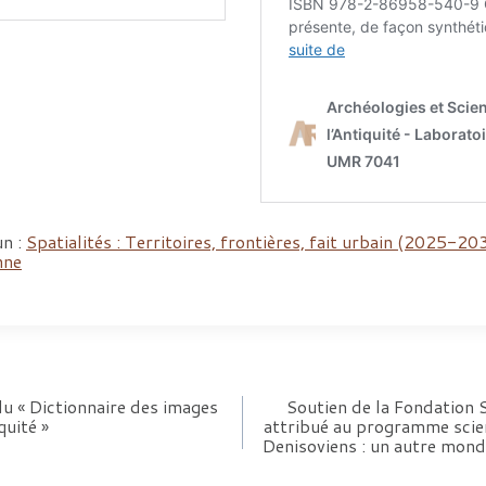
n :
Spatialités : Territoires, frontières, fait urbain (2025-20
nne
u « Dictionnaire des images
Soutien de la Fondation 
quité »
attribué au programme scien
Denisoviens : un autre mond