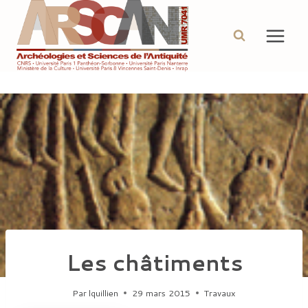
Aller
au
contenu
Les châtiments
Par
lquillien
29 mars 2015
Travaux