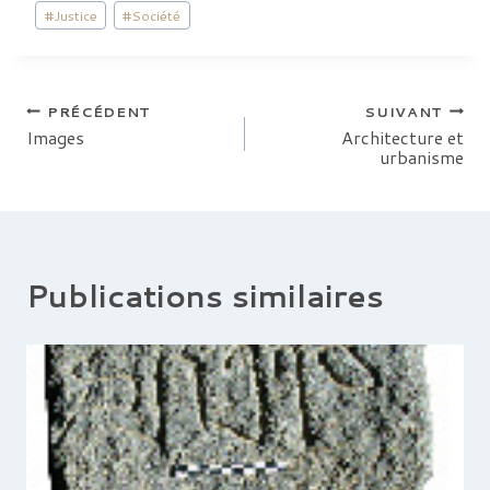
Étiquettes
#
Justice
#
Société
de
la
publication :
Navigation
PRÉCÉDENT
SUIVANT
Images
Architecture et
urbanisme
de
l’article
Publications similaires