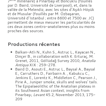
7
millénaire) à Pinarbaşı et Boncuklu (fouillés
par D. Baird, Université de Liverpool), et, dans la
vallée de la Melendiz, avec les sites d‘Aşıklı Höyük
et de Musular (fouillés par M. Özbaşaran,
Université d’Istanbul ; entre 8600 et 7500 av. JC)
permettent de mieux mesurer les particularités de
ces deux zones centro-anatoliennes plus ou moins
proches des sources.
Productions récentes
Balkan-Atlı N., Kuhn S., Astruc L., Kayacan N.,
Dinçer B., in collaboration with K. Erturaç, M.
Grenet, 2011, Göllüdağ Survey 2010,
Anatolia
Antiqua
XIX : 259-278.
Baird D., Asouti E., Astruc L., Baysal A., Baysal
E., Carruthers D., Fairbairn A. , Kabukcu C.,
Jenkins E., Lorentz K., Middleton C., Pearson J.,
Pirie A., Juniper smoke, skulls and wolves’ tails.
The Epipalaeolithic of the Anatolian plateau in
its Southwest Asian context; insights from
Pınarbaşı,
Levant
45.2, November 2013, 175-
209