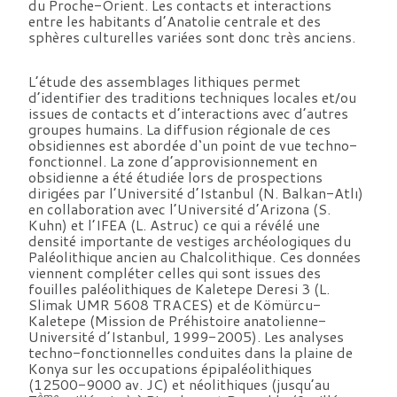
du Proche-Orient. Les contacts et interactions
entre les habitants d’Anatolie centrale et des
sphères culturelles variées sont donc très anciens.
L’étude des assemblages lithiques permet
d’identifier des traditions techniques locales et/ou
issues de contacts et d’interactions avec d’autres
groupes humains. La diffusion régionale de ces
obsidiennes est abordée d‘un point de vue techno-
fonctionnel. La zone d’approvisionnement en
obsidienne a été étudiée lors de prospections
dirigées par l’Université d’Istanbul (N. Balkan-Atlı)
en collaboration avec l’Université d’Arizona (S.
Kuhn) et l’IFEA (L. Astruc) ce qui a révélé une
densité importante de vestiges archéologiques du
Paléolithique ancien au Chalcolithique. Ces données
viennent compléter celles qui sont issues des
fouilles paléolithiques de Kaletepe Deresi 3 (L.
Slimak UMR 5608 TRACES) et de Kömürcu-
Kaletepe (Mission de Préhistoire anatolienne-
Université d’Istanbul, 1999-2005). Les analyses
techno-fonctionnelles conduites dans la plaine de
Konya sur les occupations épipaléolithiques
(12500-9000 av. JC) et néolithiques (jusqu’au
ème