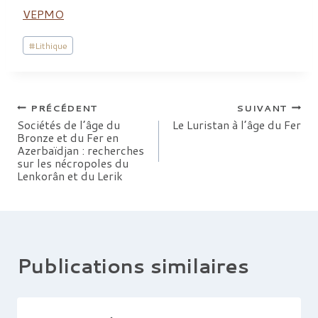
VEPMO
Étiquettes
#
Lithique
de
la
publication :
Navigation
PRÉCÉDENT
SUIVANT
Sociétés de l’âge du
Le Luristan à l’âge du Fer
Bronze et du Fer en
de
Azerbaïdjan : recherches
sur les nécropoles du
l’article
Lenkorân et du Lerik
Publications similaires