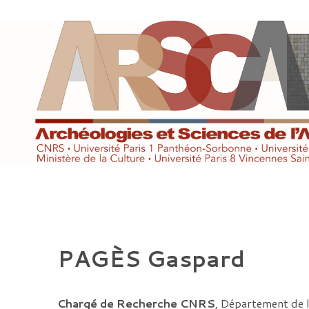
Aller
au
contenu
PAGÈS Gaspard
Chargé de Recherche CNRS
, Département de l