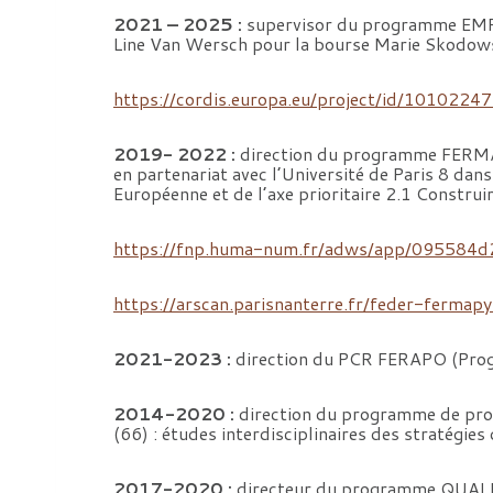
2021 – 2025 :
supervisor du programme EMPy
Line Van Wersch pour la bourse Marie Skodow
https://cordis.europa.eu/project/id/1010224
2019- 2022 :
direction du programme FERMAPY
en partenariat avec l’Université de Paris 8 d
Européenne et de l’axe prioritaire 2.1 Construi
https://fnp.huma-num.fr/adws/app/095584
https://arscan.parisnanterre.fr/feder-fermapy
2021-2023 :
direction du PCR FERAPO (Progr
2014-2020 :
direction du programme de pros
(66) : études interdisciplinaires des stratégie
2017-2020 :
directeur du programme QUALIFE