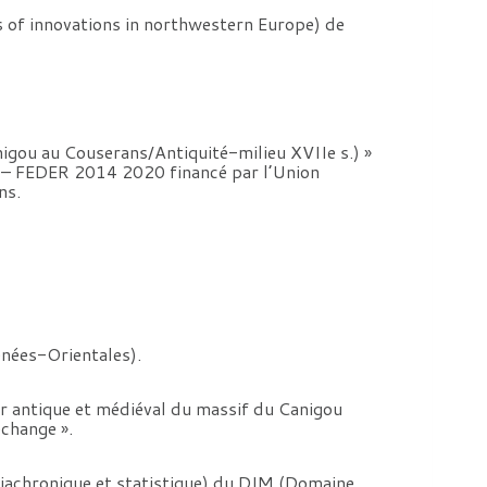
of innovations in northwestern Europe) de
gou au Couserans/Antiquité-milieu XVIIe s.) »
s – FEDER 2014 2020 financé par l’Union
ns.
nées-Orientales).
r antique et médiéval du massif du Canigou
échange ».
iachronique et statistique) du DIM (Domaine