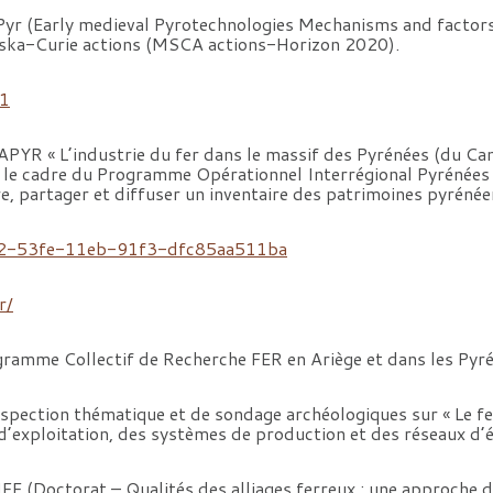
r (Early medieval Pyrotechnologies Mechanisms and factors 
ska-Curie actions (MSCA actions-Horizon 2020).
71
R « L’industrie du fer dans le massif des Pyrénées (du Cani
ans le cadre du Programme Opérationnel Interrégional Pyrénée
re, partager et diffuser un inventaire des patrimoines pyrénée
d2-53fe-11eb-91f3-dfc85aa511ba
r/
amme Collectif de Recherche FER en Ariège et dans les Pyré
pection thématique et de sondage archéologiques sur « Le fe
s d’exploitation, des systèmes de production et des réseaux d’
 (Doctorat – Qualités des alliages ferreux : une approche d