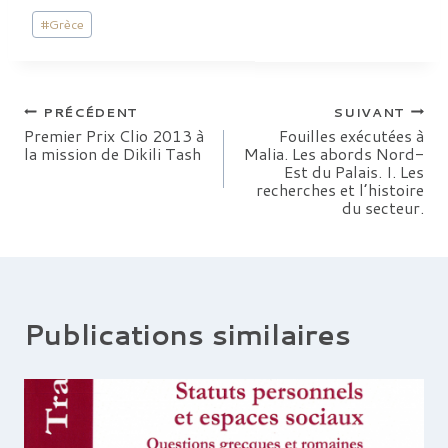
Étiquettes
#
Grèce
de
P. Darcque, R. Etienne, A.-M. Guimier-Sorbets
(eds),
PROASTEION. Recherches sur le
la
périurbain
dans
le monde grec. Travaux de la
publication :
Maison René Ginouvès
17, Paris, De Boccard,
2013, 261 p. ISBN 978-2-7018-0351-7
Navigation
PRÉCÉDENT
SUIVANT
Premier Prix Clio 2013 à
Fouilles exécutées à
la mission de Dikili Tash
Malia. Les abords Nord-
de
Est du Palais. I. Les
recherches et l’histoire
l’article
du secteur.
Publications similaires