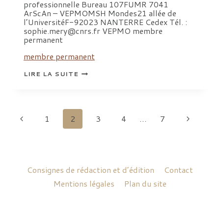
professionnelle Bureau 107FUMR 7041
ArScAn – VEPMOMSH Mondes21 allée de
l’UniversitéF-92023 NANTERRE Cedex Tél. :
sophie.mery@cnrs.fr VEPMO membre
permanent
membre permanent
MERY
LIRE LA SUITE
SOPHIE
Navigation
Page
Page
1
2
3
4
…
7
de
précédente
suivante
page
Consignes de rédaction et d’édition
Contact
Mentions légales
Plan du site