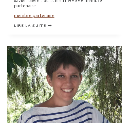
xavier.faivre…at…cnrs.fr HASAÉ membre
partenaire
membre partenaire
FAIVRE
LIRE LA SUITE
XAVIER