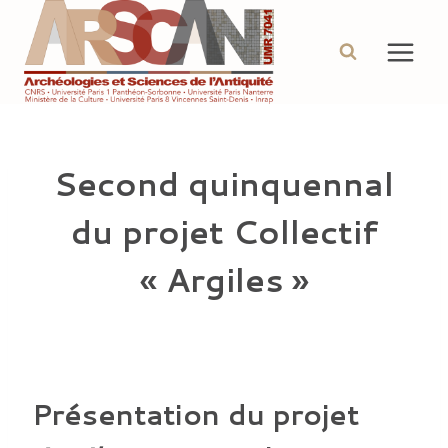
Aller
au
contenu
Second quinquennal
du projet Collectif
« Argiles »
Présentation du projet