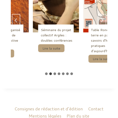
ire organisé
Séminaire du projet
Table Ronde | La
 cadre de
collectif Argiles :
terre en partage :
n Collective
doubles conférences
savoirs d’hier,
pratiques
S
Lire la suite
d’aujourd’hui
S
é
a suite
é
m
T
Lire la suite
m
i
a
i
n
b
n
a
l
a
i
e
i
r
R
r
e
o
e
d
n
o
u
d
r
p
e
Consignes de rédaction et d’édition
Contact
g
r
|
Mentions légales
Plan du site
a
o
L