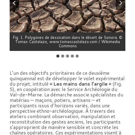
ion
Fig. 1. Polygones de dessication dans le désert de Sonora. ©
Tomas Castelazo, www.tomascastelazo.com / Wikimedia
Commons
L’un des objectifs prioritaires de ce deuxième
quinquennal est de développer le volet expérimental
du projet, intitulé
« Les mains dans l’argile »
(Fig.
5), en coopération avec le Service Archéologie du
Val-de-Marne. La démarche associe spécialistes du
matériau — maçons, potiers, artisans — et
participants issus d’horizons variés, dans une
perspective ethno-archéologique. À travers des
ateliers combinant observation, manipulation et
reconstitution des gestes anciens, les participants
s’approprient de manière sensible et concrète les
chaînes opératoires. Ces expérimentations visent à