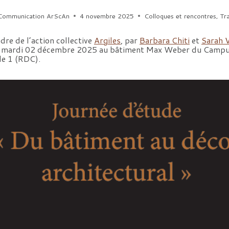
Communication ArScAn
4 novembre 2025
Colloques et rencontres
,
Tr
dre de l’action collective
Argiles
, par
Barbara Chiti
et
Sarah V
le mardi 02 décembre 2025 au bâtiment Max Weber du Campus
le 1 (RDC).