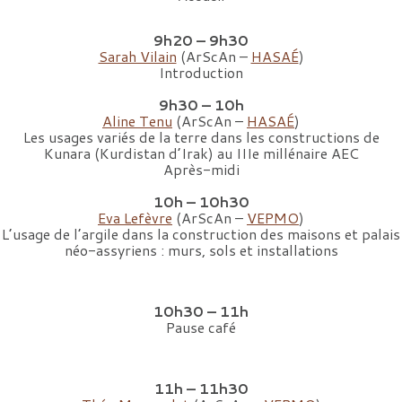
9h20 – 9h30
Sarah Vilain
(ArScAn –
HASAÉ
)
Introduction
9h30 – 10h
Aline Tenu
(ArScAn –
HASAÉ
)
Les usages variés de la terre dans les constructions de
Kunara (Kurdistan d’Irak) au IIIe millénaire AEC
Après-midi
10h – 10h30
Eva Lefèvre
(ArScAn –
VEPMO
)
L’usage de l’argile dans la construction des maisons et palais
néo-assyriens : murs, sols et installations
10h30 – 11h
Pause café
11h – 11h30