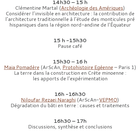
14h30 – 15 h
Clémentine Martal (
Archéologie des Amériques
)
Considérer l’invisible en architecture : la contribution de
l’architecture traditionnelle à l’étude des monticules pré
hispaniques dans la région nord-andine de l’Équateur
15 h -15h30
Pause café
15h30 – 16 h
Maia Pomadère
(ArScAn,
Protohistoire Egéenne
– Paris 1)
La terre dans la construction en Crète minoenne :
les apports de l’expérimentation
16h -16h30
Niloufar Rezaei Naraghi
(ArScAn-
VEPMO
)
Dégradation du bâti en terre : causes et traitements
16h30 – 17h
Discussions, synthèse et conclusions