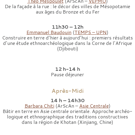
Théo Mespoulet
(ArScAn –
VEPMO
)
De la façade à la rue : le décor des villes de Mésopotamie
aux âges du Bronze et du Fer
11h30 – 12h
Emmanuel Baudouin
(
TEMPS – UPN
)
Construire en terre d’hier à aujourd’hui : premiers résultats
d’une étude ethnoarchéologique dans la Corne de l’Afrique
(Djibouti)
12 h-14 h
Pause déjeuner
Après-Midi
14 h – 14h30
Barbara Chiti
(ArScAn –
Asie Centrale
)
Bâtir en terre en Asie centrale orientale. Approche archéo-
logique et ethnographique des traditions constructives
dans la région de Khotan (Xinjiang, Chine)