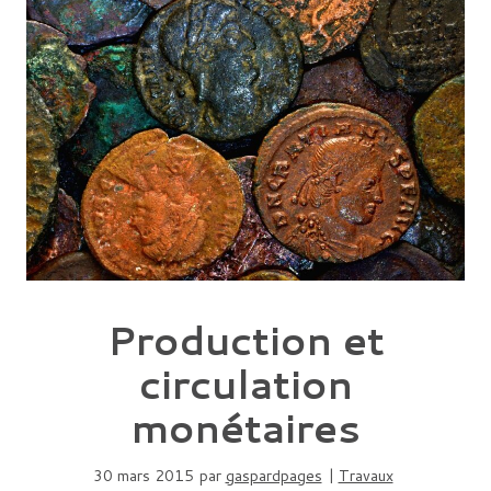
Production et
circulation
monétaires
30 mars 2015
par
gaspardpages
|
Travaux