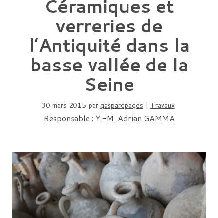
Céramiques et
verreries de
l’Antiquité dans la
basse vallée de la
Seine
30 mars 2015
par
gaspardpages
|
Travaux
Responsable ; Y.-M. Adrian GAMMA