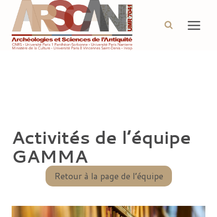
Aller
au
contenu
Activités de l’équipe
GAMMA
Retour à la page de l’équipe