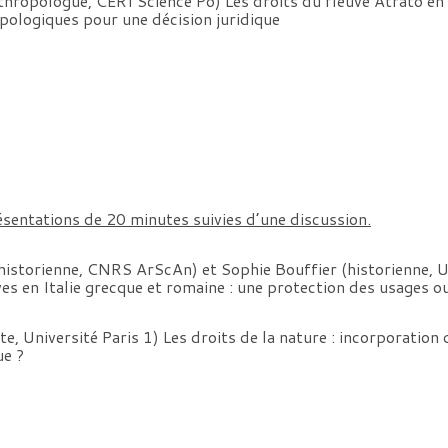
thropologue, CERI Science Po) Les droits du fleuve Atrato en
pologiques pour une décision juridique
e
entations de 20 minutes suivies d’une discussion.
historienne, CNRS ArScAn) et Sophie Bouffier (historienne, U
ves en Italie grecque et romaine : une protection des usages o
te, Université Paris 1) Les droits de la nature : incorporation
ue ?