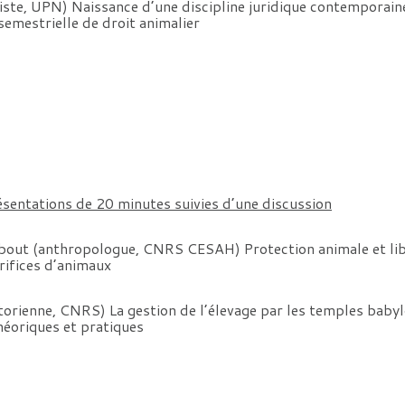
riste, UPN) Naissance d’une discipline juridique contemporain
e semestrielle de droit animalier
entations de 20 minutes suivies d’une discussion
bout (anthropologue, CNRS CESAH) Protection animale et libe
crifices d’animaux
storienne, CNRS) La gestion de l’élevage par les temples babyl
théoriques et pratiques