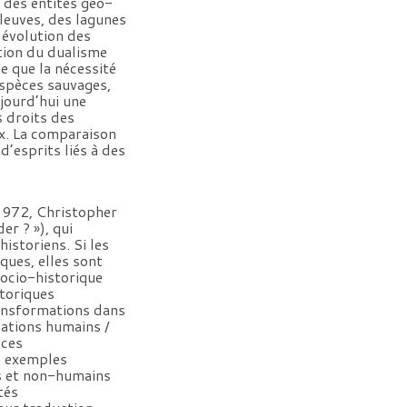
à des entités géo-
euves, des lagunes
évolution des
ation du dualisme
e que la nécessité
espèces sauvages,
jourd’hui une
s droits des
x. La comparaison
d’esprits liés à des
 1972, Christopher
er ? »), qui
istoriens. Si les
ques, elles sont
socio-historique
storiques
ransformations dans
lations humains /
 ces
ts exemples
ns et non-humains
tés