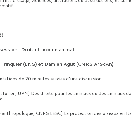
lits d’usage, violences, altérations ou destructions) et sur 
rmatif.
é)
ession : Droit et monde animal
n Trinquier (ENS) et Damien Agut (CNRS ArScAn)
tations de 20 minutes suivies d’une discussion
storien, UPN) Des droits pour les animaux ou des animaux dan
ne
anthropologue, CNRS LESC) La protection des oiseaux en Ital