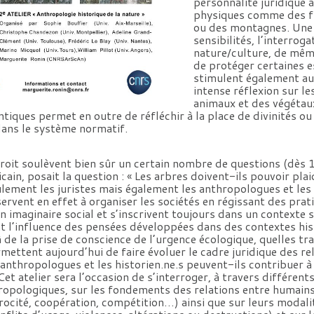
personnalité juridique 
physiques comme des fl
ou des montagnes. Une 
sensibilités, l’interrog
nature/culture, de mêm
de protéger certaines 
stimulent également au
intense réflexion sur le
animaux et des végétau
ntiques permet en outre de réfléchir à la place de divinités ou 
dans le système normatif.
droit soulèvent bien sûr un certain nombre de questions (dès
cain, posait la question : « Les arbres doivent-ils pouvoir plaid
lement les juristes mais également les anthropologues et les h
ervent en effet à organiser les sociétés en régissant des prati
un imaginaire social et s’inscrivent toujours dans un contexte 
nt l’influence des pensées développées dans des contextes hi
 de la prise de conscience de l’urgence écologique, quelles t
mettent aujourd’hui de faire évoluer le cadre juridique des re
nthropologues et les historien.ne.s peuvent-ils contribuer à
et atelier sera l’occasion de s’interroger, à travers différen
hropologiques, sur les fondements des relations entre humai
procité, coopération, compétition…) ainsi que sur leurs modali