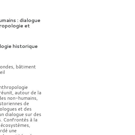
umains : dialogue
hropologie et
logie historique
ondes, bâtiment
eil
anthropologie
réunit, autour de la
des non-humains,
istoriennes de
pologues et des
 un dialogue sur des
s. Confrontés à la
 écosystèmes,
ordé une