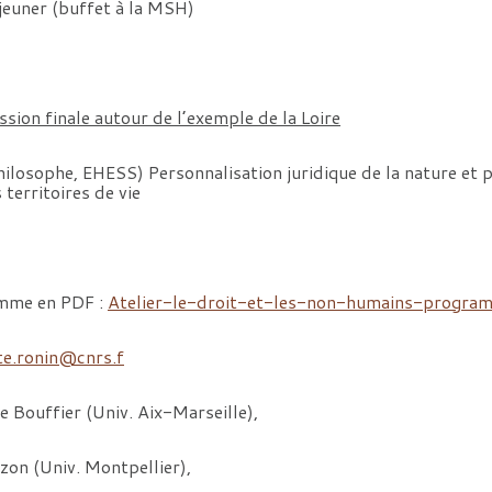
euner (buffet à la MSH)
ion finale autour de l’exemple de la Loire
ilosophe, EHESS) Personnalisation juridique de la nature et 
territoires de vie
amme en PDF :
Atelier-le-droit-et-les-non-humains-progra
te.ronin@cnrs.f
 Bouffier (Univ. Aix-Marseille),
on (Univ. Montpellier),