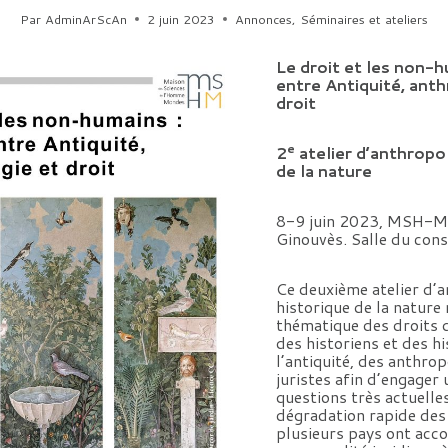
Par
AdminArScAn
2 juin 2023
Annonces
,
Séminaires et ateliers
Le droit et les non-h
entre Antiquité, ant
droit
e
2
atelier d’anthropo
de la nature
8-9 juin 2023, MSH-M
Ginouvès. Salle du cons
Ce deuxième atelier d’
historique de la nature 
thématique des droits 
des historiens et des h
l’antiquité, des anthro
juristes afin d’engager
questions très actuelle
dégradation rapide des
plusieurs pays ont acc