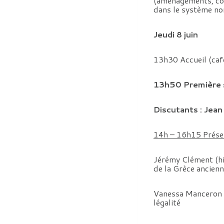
(aménagements, conf
dans le système no
Jeudi 8 juin
13h30 Accueil (caf
13h50 Première s
Discutants : Jea
14h – 16h15 Présen
Jérémy Clément (hi
de la Grèce ancien
Vanessa Manceron (
légalité