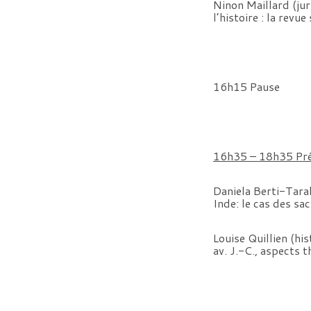
Ninon Maillard (ju
l’histoire : la revu
16h15 Pause
16h35 – 18h35 Prés
Daniela Berti-Tara
Inde: le cas des sa
Louise Quillien (hi
av. J.-C., aspects 