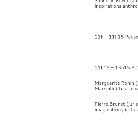
Sandrine Revet (an
inspirations anthro
11h – 11h15 Paus
11h15 – 13h15 Prés
Marguerite Ronin (
Marseille) Les fleu
Pierre Brunet (juris
imagination juridiq