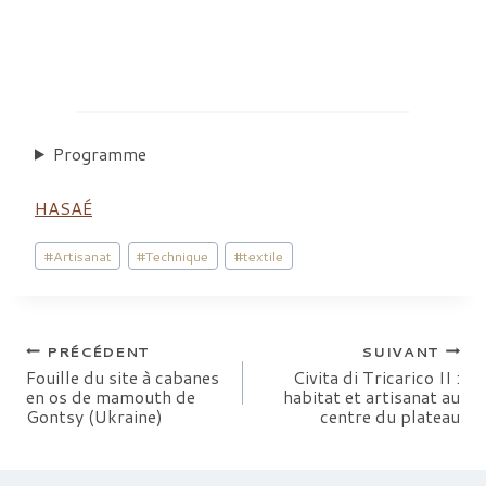
Programme
HASAÉ
Étiquettes
#
Artisanat
#
Technique
#
textile
de
la
publication :
Navigation
PRÉCÉDENT
SUIVANT
Fouille du site à cabanes
Civita di Tricarico II :
en os de mamouth de
habitat et artisanat au
de
Gontsy (Ukraine)
centre du plateau
l’article