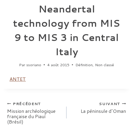
Neandertal
technology from MIS
9 to MIS 3 in Central
Italy
Par
ssoriano
4 août 2015
Définition
,
Non classé
ANTET
Navigation
PRÉCÉDENT
SUIVANT
Mission archéologique
La péninsule d’Oman
française du Piauí
de
(Brésil)
l’article