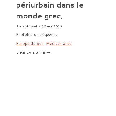
périurbain dans le
monde grec.
Par
ztsirtsoni
12 mai 2016
Protohistoire égéenne
Europe du Sud
,
Méditerranée
PROASTEION.
LIRE LA SUITE
RECHERCHES
SUR
LE
PÉRIURBAIN
DANS
LE
MONDE
GREC.