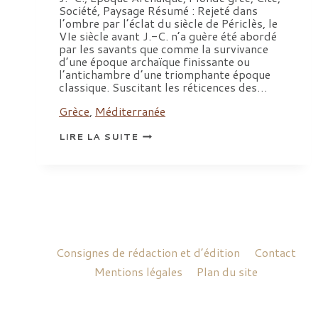
Société, Paysage Résumé : Rejeté dans
l’ombre par l’éclat du siècle de Périclès, le
VIe siècle avant J.-C. n’a guère été abordé
par les savants que comme la survivance
d’une époque archaïque finissante ou
l’antichambre d’une triomphante époque
classique. Suscitant les réticences des…
Grèce
,
Méditerranée
PARUTION
LIRE LA SUITE
|
FRANCIS
PROST,
JEAN-
MANUEL
ROUBINEAU,
DIDIER
VIVIERS
(DIRS.),
LE
MONDE
Consignes de rédaction et d’édition
Contact
DES
GRECS
Mentions légales
Plan du site
AU
VIE
SIÈCLE
AVANT
J.-