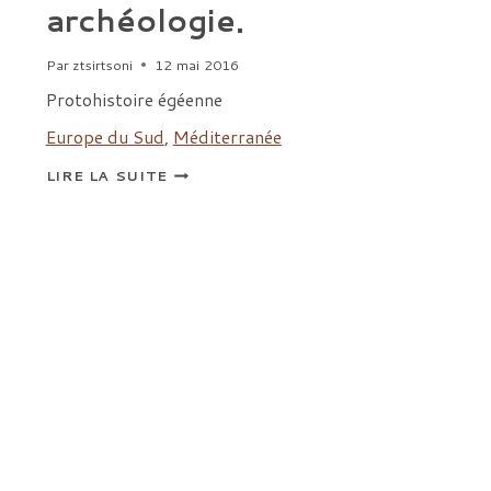
archéologie.
Par
ztsirtsoni
12 mai 2016
Protohistoire égéenne
Europe du Sud
,
Méditerranée
LA
LIRE LA SUITE
GRÈCE
DES
ORIGINES.
ENTRE
RÊVE
ET
ARCHÉOLOGIE.