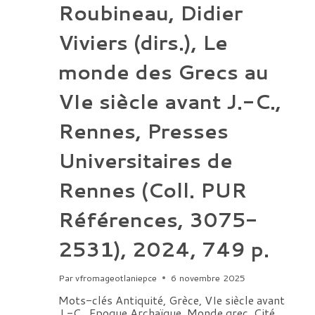
Roubineau, Didier
Viviers (dirs.), Le
monde des Grecs au
VIe siècle avant J.-C.,
Rennes, Presses
Universitaires de
Rennes (Coll. PUR
Références, 3075-
2531), 2024, 749 p.
Par
vfromageotlaniepce
6 novembre 2025
Mots-clés Antiquité, Grèce, VIe siècle avant
J.-C., Epoque Archaïque, Monde grec, Cité,